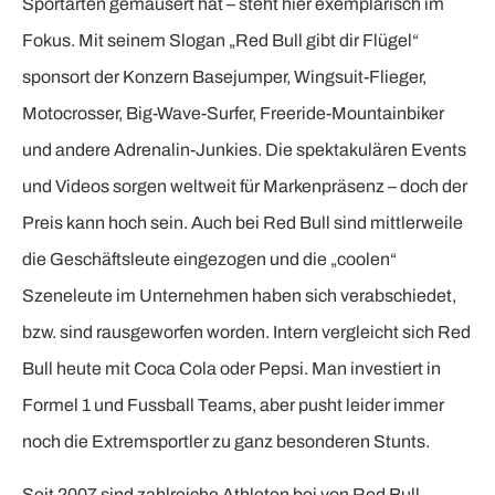
Sportarten gemausert hat – steht hier exemplarisch im
Fokus. Mit seinem Slogan „Red Bull gibt dir Flügel“
sponsort der Konzern Basejumper, Wingsuit-Flieger,
Motocrosser, Big-Wave-Surfer, Freeride-Mountainbiker
und andere Adrenalin-Junkies. Die spektakulären Events
und Videos sorgen weltweit für Markenpräsenz – doch der
Preis kann hoch sein. Auch bei Red Bull sind mittlerweile
die Geschäftsleute eingezogen und die „coolen“
Szeneleute im Unternehmen haben sich verabschiedet,
bzw. sind rausgeworfen worden. Intern vergleicht sich Red
Bull heute mit Coca Cola oder Pepsi. Man investiert in
Formel 1 und Fussball Teams, aber pusht leider immer
noch die Extremsportler zu ganz besonderen Stunts.
Seit 2007 sind zahlreiche Athleten bei von Red Bull