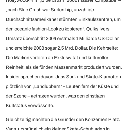
Hollywood-Film „Blue Crush“ 2002 massenkompatibel –
„nach Blue Crush war Surfen hip, unzählige
Durchschnittsamerikaner stürmten Einkaufszentren, um
den oceanic fashion-Look zu kopieren“. Quiksilvers
Umsatz überschritt 2004 erstmals 1 Milliarde US-Dollar
und erreichte 2008 sogar 2,5 Mrd. Dollar. Die Kehrseite:
Die Marken verloren an Exklusivität und kultureller
Reinheit, als sie für den Massenmarkt produziert wurden.
Insider sprechen davon, dass Surf- und Skate-Klamotten
plötzlich von „Landlubbern“ – Leuten fern der Küste und
der Szene – getragen wurden, was den einstigen
Kultstatus verwässerte.
Gleichzeitig machten die Gründer den Konzernen Platz.
Vans, ursprünglich ein kleiner Skate-Schuhladen in