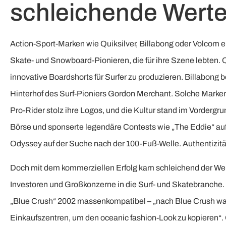
schleichende Wertev
Action-Sport-Marken wie Quiksilver, Billabong oder Volcom en
Skate- und Snowboard-Pionieren, die für ihre Szene lebten.
innovative Boardshorts für Surfer zu produzieren. Billabong 
Hinterhof des Surf-Pioniers Gordon Merchant. Solche Marken
Pro-Rider stolz ihre Logos, und die Kultur stand im Vordergru
Börse und sponserte legendäre Contests wie „The Eddie“ auf 
Odyssey auf der Suche nach der 100-Fuß-Welle. Authentizität 
Doch mit dem kommerziellen Erfolg kam schleichend der Wer
Investoren und Großkonzerne in die Surf- und Skatebranche
„Blue Crush“ 2002 massenkompatibel – „nach Blue Crush war
Einkaufszentren, um den oceanic fashion-Look zu kopieren“. 