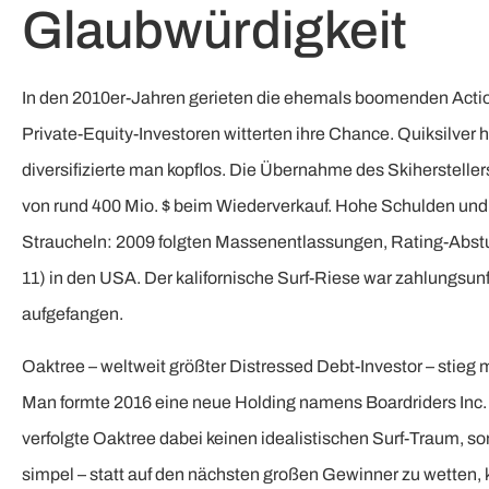
Glaubwürdigkeit
In den 2010er-Jahren gerieten die ehemals boomenden Action
Private-Equity-Investoren witterten ihre Chance. Quiksilv
diversifizierte man kopflos. Die Übernahme des Skihersteller
von rund 400 Mio. $ beim Wiederverkauf. Hohe Schulden und 
Straucheln: 2009 folgten Massenentlassungen, Rating-Abstu
11) in den USA. Der kalifornische Surf-Riese war zahlungsu
aufgefangen.
Oaktree – weltweit größter Distressed Debt-Investor – stieg 
Man formte 2016 eine neue Holding namens Boardriders Inc. 
verfolgte Oaktree dabei keinen idealistischen Surf-Traum, so
simpel – statt auf den nächsten großen Gewinner zu wetten, 