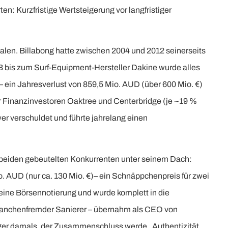
ten: Kurzfristige Wertsteigerung vor langfristiger
valen. Billabong hatte zwischen 2004 und 2012 seinerseits
 bis zum Surf-Equipment-Hersteller Dakine wurde alles
– ein Jahresverlust von 859,5 Mio. AUD (über 600 Mio. €)
er Finanzinvestoren Oaktree und Centerbridge (je ~19 %
wer verschuldet und führte jahrelang einen
e beiden gebeutelten Konkurrenten unter seinem Dach:
o. AUD (nur ca. 130 Mio. €)– ein Schnäppchenpreis für zwei
eine Börsennotierung und wurde komplett in die
 branchenfremder Sanierer – übernahm als CEO von
ager damals, der Zusammenschluss werde „Authentizität