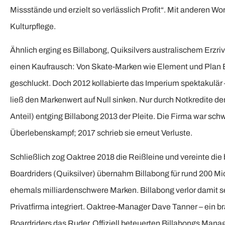
Missstände und erzielt so verlässlich Profit“. Mit anderen Wor
Kulturpflege.
Ähnlich erging es Billabong, Quiksilvers australischem Erzri
einen Kaufrausch: Von Skate-Marken wie Element und Plan B
geschluckt. Doch 2012 kollabierte das Imperium spektakulär 
ließ den Markenwert auf Null sinken. Nur durch Notkredite d
Anteil) entging Billabong 2013 der Pleite. Die Firma war sch
Überlebenskampf; 2017 schrieb sie erneut Verluste.
Schließlich zog Oaktree 2018 die Reißleine und vereinte di
Boardriders (Quiksilver) übernahm Billabong für rund 200 Mi
ehemals milliardenschwere Marken. Billabong verlor damit s
Privatfirma integriert. Oaktree-Manager Dave Tanner – ein
Boardriders das Ruder. Offiziell beteuerten Billabongs Man