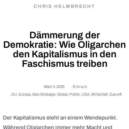
CHRIS HELMBRECHT
Dämmerung der
Demokratie: Wie Oligarchen
den Kapitalismus in den
Faschismus treiben
März 4, 2025
,
8:14 a.m.
,
EU
,
Europa
,
Geo-Strategie
,
Global
,
Politik
,
USA
,
Wirtschaft
,
Zukunft
Der Kapitalismus steht an einem Wendepunkt.
Während Oligarchen immer mehr Macht und