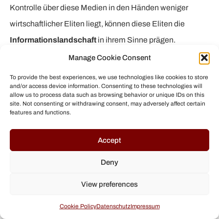
Kontrolle über diese Medien in den Händen weniger
wirtschaftlicher Eliten liegt, können diese Eliten die
Informationslandschaft
in ihrem Sinne prägen.
Manage Cookie Consent
In den letzten Jahrzehnten hat eine erhebliche
To provide the best experiences, we use technologies like cookies to store
Konzentration von Medienbesitz
stattgefunden. In den
and/or access device information. Consenting to these technologies will
USA gehören inzwischen etwa
90 % der klassischen
allow us to process data such as browsing behavior or unique IDs on this
site. Not consenting or withdrawing consent, may adversely affect certain
Medien (Zeitungen, Fernseh- und Radiosender)
nur
features and functions.
noch zu
sechs großen Konzernen
. In den 1980ern waren
Accept
es noch rund 50 Medienunternehmen, die diese
Landschaft unter sich aufteilten. Diese Konsolidierung –
Deny
ermöglicht durch deregulierte Medienmärkte und
View preferences
großzügige Fusionsgenehmigungen – bedeutet, dass
Cookie Policy
Datenschutz
Impressum
eine Handvoll Vorstandsetagen entscheidet, welche