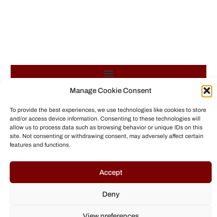
Manage Cookie Consent
© All rights reserved to Chris Helmbrecht (2023)
To provide the best experiences, we use technologies like cookies to store
and/or access device information. Consenting to these technologies will
allow us to process data such as browsing behavior or unique IDs on this
site. Not consenting or withdrawing consent, may adversely affect certain
features and functions.
Accept
Deny
View preferences