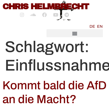
CHRIS HELMBRECHT
springen
DE
EN
SOCIALMEDIA MARKETING
Schlagwort:
Einflussnahm
Kommt bald die AfD
an die Macht?