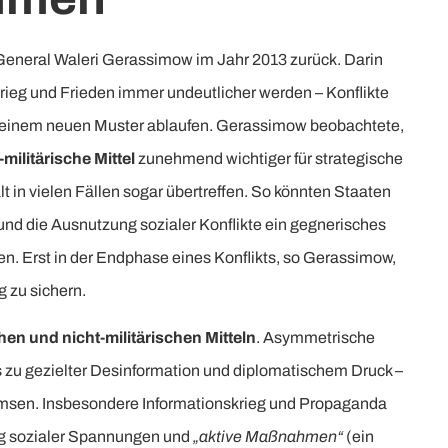
 General Waleri Gerassimow im Jahr 2013 zurück. Darin
Krieg und Frieden immer undeutlicher werden – Konflikte
ch einem neuen Muster ablaufen. Gerassimow beobachtete,
-militärische Mittel
zunehmend wichtiger für strategische
t in vielen Fällen sogar übertreffen. So könnten Staaten
 und die Ausnutzung sozialer Konflikte ein gegnerisches
ären. Erst in der Endphase eines Konflikts, so Gerassimow,
 zu sichern.
en und nicht-militärischen Mitteln
. Asymmetrische
 zu gezielter Desinformation und diplomatischem Druck –
msen. Insbesondere Informationskrieg und Propaganda
ng sozialer Spannungen und
„aktive Maßnahmen“
(ein