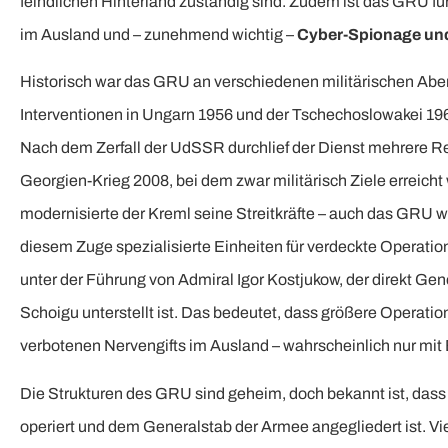
feindlichen Hinterland zuständig sind. Zudem ist das GRU 
im Ausland und – zunehmend wichtig –
Cyber-Spionage und
Historisch war das GRU an verschiedenen militärischen Aben
Interventionen in Ungarn 1956 und der Tschechoslowakei 19
Nach dem Zerfall der UdSSR durchlief der Dienst mehrere 
Georgien-Krieg 2008, bei dem zwar militärisch Ziele erreich
modernisierte der Kreml seine Streitkräfte – auch das GRU 
diesem Zuge spezialisierte Einheiten für verdeckte Operati
unter der Führung von Admiral Igor Kostjukow, der direkt G
Schoigu unterstellt ist. Das bedeutet, dass größere Operatio
verbotenen Nervengifts im Ausland – wahrscheinlich nur mit 
Die Strukturen des GRU sind geheim, doch bekannt ist, das
operiert und dem Generalstab der Armee angegliedert ist. Vi