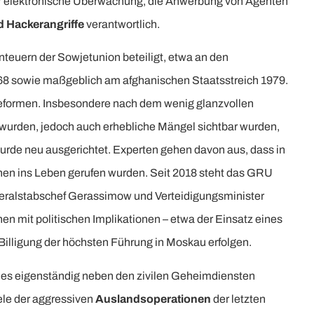
für elektronische Überwachung, die Anwerbung von Agenten
 Hackerangriffe
verantwortlich.
teuern der Sowjetunion beteiligt, etwa an den
68 sowie maßgeblich am afghanischen Staatsstreich 1979.
Reformen. Insbesondere nach dem wenig glanzvollen
t wurden, jedoch auch erhebliche Mängel sichtbar wurden,
wurde neu ausgerichtet. Experten gehen davon aus, dass in
onen ins Leben gerufen wurden. Seit 2018 steht das GRU
eneralstabschef Gerassimow und Verteidigungsminister
nen mit politischen Implikationen – etwa der Einsatz eines
Billigung der höchsten Führung in Moskau erfolgen.
s es eigenständig neben den zivilen Geheimdiensten
ele der aggressiven
Auslandsoperationen
der letzten