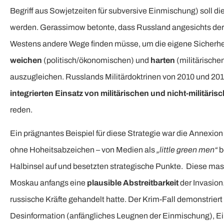
Begriff aus Sowjetzeiten für subversive Einmischung) soll 
werden. Gerassimow betonte, dass Russland angesichts der
Westens andere Wege finden müsse, um die eigene Sicherhei
weichen
(politisch/ökonomischen) und
harten
(militärische
auszugleichen. Russlands Militärdoktrinen von 2010 und 2014
integrierten Einsatz von militärischen und nicht-militär
reden.
Ein prägnantes Beispiel für diese Strategie war die Annexio
ohne Hoheitsabzeichen – von Medien als
„little green men“
b
Halbinsel auf und besetzten strategische Punkte.
Diese mask
Moskau anfangs eine
plausible Abstreitbarkeit
der Invasion.
russische Kräfte gehandelt hatte. Der Krim-Fall demonstrier
Desinformation (anfängliches Leugnen der Einmischung), Ein