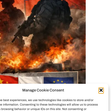
Manage Cookie Consent
he best experiences, we use technologies like cookies to store and/or
nti-Drogen- und Sicherheitsoperation, faktisch
e information. Consenting to these technologies will allow us to process
nsatz, erklärt die Kartell-Dynamik und den
 browsing behavior or unique IDs on this site. Not consenting or