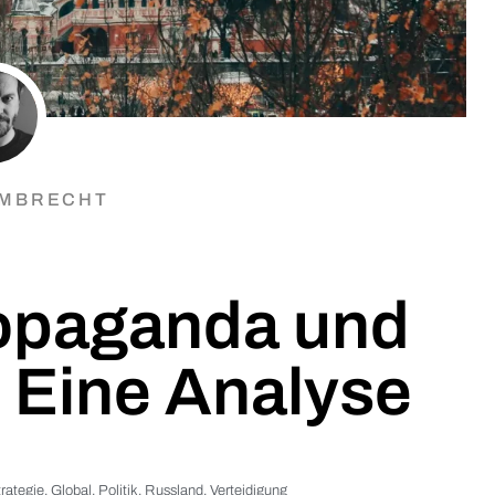
LMBRECHT
opaganda und
: Eine Analyse
rategie
,
Global
,
Politik
,
Russland
,
Verteidigung