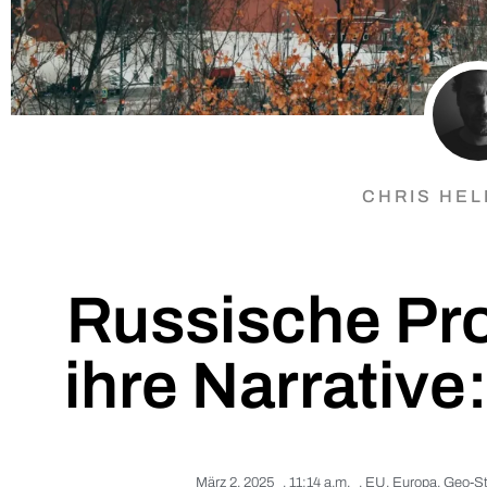
CHRIS HE
Russische Pr
ihre Narrative
März 2, 2025
,
11:14 a.m.
,
EU
,
Europa
,
Geo-St