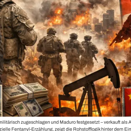
litärisch zugeschlagen und Maduro festgesetzt – verkauft als A
izielle Fentanyl-Erzählung, zeigt die Rohstofflogik hinter dem Ei