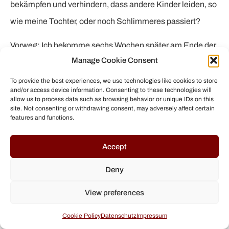
bekämpfen und verhindern, dass andere Kinder leiden, so
wie meine Tochter, oder noch Schlimmeres passiert?
Vorweg: Ich bekomme sechs Wochen später am Ende der
Manage Cookie Consent
Ferien eine nichtssagende Antwort von der Schulbehörde
mit dem Hinweis, dass ich die Sache gar nicht weiter
To provide the best experiences, we use technologies like cookies to store
and/or access device information. Consenting to these technologies will
verfolgen soll, weil die zuständige Vorgesetzte (sie
allow us to process data such as browsing behavior or unique IDs on this
site. Not consenting or withdrawing consent, may adversely affect certain
schrieb die E-Mail) nach oben befördert wurde und es
features and functions.
noch keinen Nachfolger gibt, der die Sache bearbeiten
kann. Ich habe es schon mal gesagt, aber „Echt jetzt?“.
Accept
Auf meine Fragen wird, wenn überhaupt, nur oberflächlich
Deny
eingegangen. Größtenteils werden sie gar nicht
View preferences
beantwortet. Und natürlich kommt wieder der
Standardsatz, den ich schon kenne: Die Schule und die
Cookie Policy
Datenschutz
Impressum